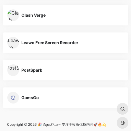
Clash Verge
Leawo Free Screen Recorder
PostSpark
GamsGo
Copyright © 2026
🎉 𝓢𝓲𝓰𝓮!𝓢𝓱𝓾𝓸 - 专注于收录优质内容🚀🔥💫