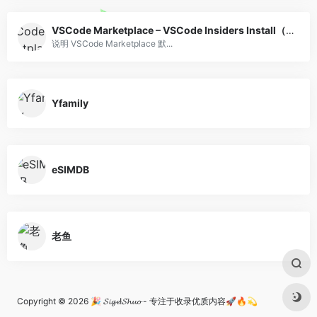
VSCode Marketplace – VSCode Insiders Install（Script）
说明 VSCode Marketplace 默...
Yfamily
eSIMDB
老鱼
Copyright © 2026
🎉 𝓢𝓲𝓰𝓮!𝓢𝓱𝓾𝓸 - 专注于收录优质内容🚀🔥💫