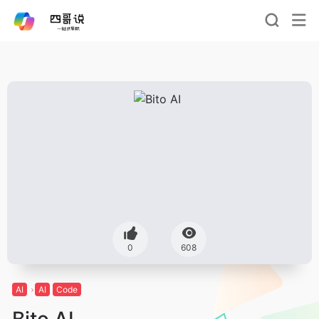
0
608
AI
AI
Code
Bito AI