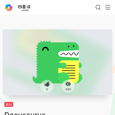
0
490
建站
Docusaurus