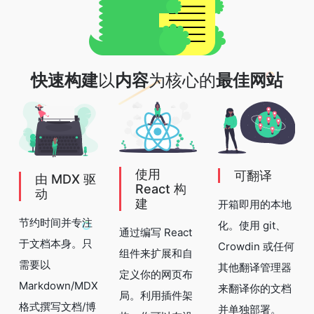
快速构建
以
内容
为核心的
最佳网站
使用
可翻译
由 MDX 驱
React 构
动
建
开箱即用的本地
节约时间并专注
化。使用 git、
通过编写 React
于文档本身。只
Crowdin 或任何
组件来扩展和自
需要以
其他翻译管理器
定义你的网页布
Markdown/MDX
来翻译你的文档
局。利用插件架
格式撰写文档/博
并单独部署。