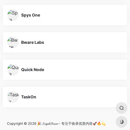
Spys One
Bware Labs
Quick Node
TaskOn
Copyright © 2026
🎉 𝓢𝓲𝓰𝓮!𝓢𝓱𝓾𝓸 - 专注于收录优质内容🚀🔥💫